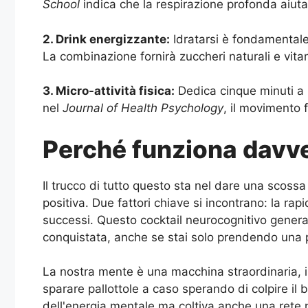
School
indica che la respirazione profonda aiuta a
2. Drink energizzante:
Idratarsi è fondamentale
La combinazione fornirà zuccheri naturali e vit
3. Micro-attività fisica:
Dedica cinque minuti a 
nel
Journal of Health Psychology
, il movimento 
Perché funziona davv
Il trucco di tutto questo sta nel dare una scoss
positiva. Due fattori chiave si incontrano: la rap
successi. Questo cocktail neurocognitivo genera
conquistata, anche se stai solo prendendo una p
La nostra mente è una macchina straordinaria, 
sparare pallottole a caso sperando di colpire il 
dell'energia mentale ma coltiva anche una rete neu