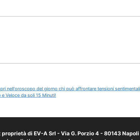
ri nell'oroscopo del giorno chi può affrontare tensioni sentimental
e e Veloce da soli 15 Minuti!
proprietà di EV-A Srl - Via G. Porzio 4 - 80143 Napol