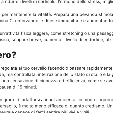
 ridurre i livelli di cortisolo, l'ormone dello stress, mig
 per mantenere la vitalità. Prepara una bevanda stimola
amina C, rinforzando le difese immunitarie e aumentando
un'attività fisica leggera, come stretching o una passeg
fisico, seppure breve, aumenta il livello di endorfine, a
ero?
a regolata al tuo cervello facendolo passare rapidamente
ida, ma controllata, interruzione dello stato di stallo e l
 una sensazione di pienezza ed efficienza, come se aves
ausa di 15 minuti.
in grado di adattarsi a input ambientali in modo sorpre
bersaglio, è molto meno efficace di quanto crediamo. Una
rale capace di farci sentire più vivi e vigili.