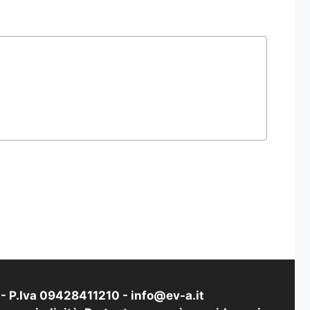
i
i - P.Iva 09428411210 -
info@ev-a.it