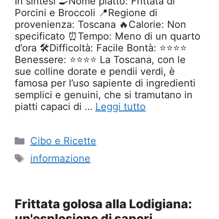
In sintesi 🍳Nome piatto: Frittata di
Porcini e Broccoli 📍Regione di
provenienza: Toscana 🔥Calorie: Non
specificato ⏰Tempo: Meno di un quarto
d’ora 🛠️Difficoltà: Facile Bontà: ⭐⭐⭐⭐
Benessere: ⭐⭐⭐⭐ La Toscana, con le
sue colline dorate e pendii verdi, è
famosa per l’uso sapiente di ingredienti
semplici e genuini, che si tramutano in
piatti capaci di …
Leggi tutto
Categorie
Cibo e Ricette
Tag
informazione
Frittata golosa alla Lodigiana:
un'esplosione di sapori