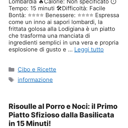
Lombardia 🔥Calorie: Non specificato ⏱️
Tempo: 15 minuti 🛠️Difficoltà: Facile
Bontà: ⭐⭐⭐⭐ Benessere: ⭐⭐⭐⭐ Espressa
come un inno ai sapori lombardi, la
frittata golosa alla Lodigiana è un piatto
che trasforma una manciata di
ingredienti semplici in una vera e propria
esplosione di gusto e …
Leggi tutto
Categorie
Cibo e Ricette
Tag
informazione
Risoulle al Porro e Noci: il Primo
Piatto Sfizioso dalla Basilicata
in 15 Minuti!