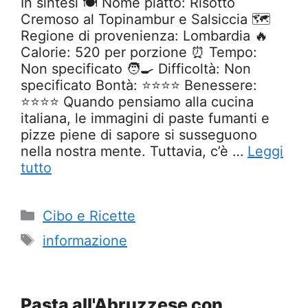
In sintesi 🍽️ Nome piatto: Risotto
Cremoso al Topinambur e Salsiccia 🗺️
Regione di provenienza: Lombardia 🔥
Calorie: 520 per porzione ⏰ Tempo:
Non specificato 🧑‍🍳 Difficoltà: Non
specificato Bontà: ⭐⭐⭐⭐ Benessere:
⭐⭐⭐⭐ Quando pensiamo alla cucina
italiana, le immagini di paste fumanti e
pizze piene di sapore si susseguono
nella nostra mente. Tuttavia, c’è …
Leggi
tutto
Categorie
Cibo e Ricette
Tag
informazione
Pasta all'Abruzzese con