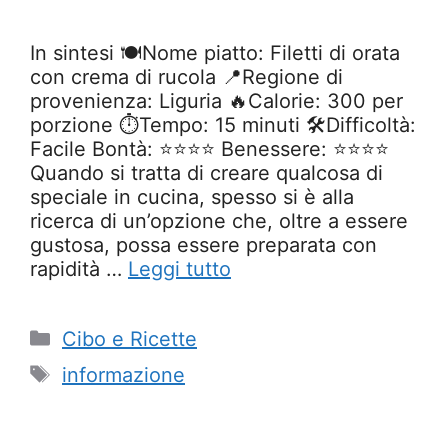
In sintesi 🍽️Nome piatto: Filetti di orata
con crema di rucola 📍Regione di
provenienza: Liguria 🔥Calorie: 300 per
porzione ⏱️Tempo: 15 minuti 🛠️Difficoltà:
Facile Bontà: ⭐⭐⭐⭐ Benessere: ⭐⭐⭐⭐
Quando si tratta di creare qualcosa di
speciale in cucina, spesso si è alla
ricerca di un’opzione che, oltre a essere
gustosa, possa essere preparata con
rapidità …
Leggi tutto
Categorie
Cibo e Ricette
Tag
informazione