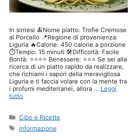
In sintesi 🍝Nome piatto: Trofie Cremose
al Porcello 📍Regione di provenienza:
Liguria 🔥Calorie: 450 calorie a porzione
⏱️Tempo: 15 minuti 🛠️Difficoltà: Facile
Bontà: ⭐⭐⭐⭐ Benessere: ⭐⭐⭐ Se sei alla
ricerca di un piatto rapido da realizzare,
che richiami i sapori della meravigliosa
Liguria e ti faccia volare con la mente tra
i profumi mediterranei, allora …
Leggi
tutto
Categorie
Cibo e Ricette
Tag
informazione