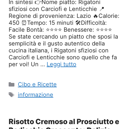
In sintesi 👉Nome piatto: Rigatoni
sfiziosi con Carciofi e Lenticchie 📍
Regione di provenienza: Lazio 🔥Calorie:
450 ⏰Tempo: 15 minuti 🛠️Difficoltà:
Facile Bontà: ⭐⭐⭐⭐ Benessere: ⭐⭐⭐⭐
Se state cercando un piatto che sposi la
semplicità e il gusto autentico della
cucina italiana, i Rigatoni sfiziosi con
Carciofi e Lenticchie sono quello che fa
per voi! Un …
Leggi tutto
Categorie
Cibo e Ricette
Tag
informazione
Risotto Cremoso al Prosciutto e