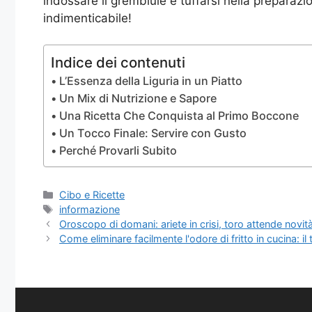
indossare il grembiule e tuffarsi nella preparaz
indimenticabile!
Indice dei contenuti
L’Essenza della Liguria in un Piatto
Un Mix di Nutrizione e Sapore
Una Ricetta Che Conquista al Primo Boccone
Un Tocco Finale: Servire con Gusto
Perché Provarli Subito
Categorie
Cibo e Ricette
Tag
informazione
Oroscopo di domani: ariete in crisi, toro attende novità
Come eliminare facilmente l'odore di fritto in cucina: il