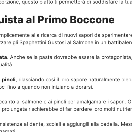
orzione, questo piatto ti permetterà di soddisfare la tua 
uista al Primo Boccone
plicemente alla ricerca di nuovi sapori da sperimentare,
zare gli Spaghettini Gustosi al Salmone in un battibalen
ata
. Anche se la pasta dovrebbe essere la protagonista
ualità.
i
pinoli
, rilasciando così il loro sapore naturalmente ol
uoci fino a quando non iniziano a dorarsi.
accanto al salmone e ai pinoli per amalgamare i sapori. 
rolungata rischierebbe di far perdere loro molti nutrient
istenza al dente, scolali e aggiungili alla padella. Mesco
gamati.