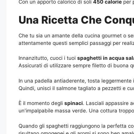
Con un apporto calorico di soli
450 calorie
per p
Una Ricetta Che Conq
Che tu sia un amante della cucina gourmet o sem
attentamente questi semplici passaggi per realiz
Innanzitutto, cuoci i tuoi
spaghetti in acqua sal
Assicurati di utilizzare sempre filetto di buona q
In una padella antiaderente, tosta leggermente 
Quindi, unisci il salmone tagliato a pezzetti e c
È il momento degli
spinaci
. Lasciali appassire 
un'impalpabile massa verde. Una cottura troppo p
Quando gli spaghetti raggiungono la perfetta cons
risultano omogenei e gli aromi si sono ben amal