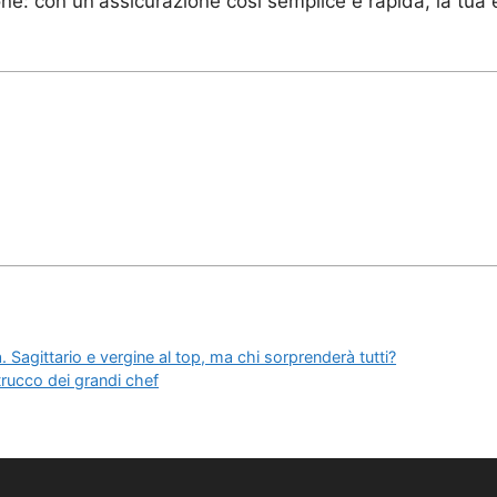
ione: con un'assicurazione così semplice e rapida, la tu
. Sagittario e vergine al top, ma chi sorprenderà tutti?
 trucco dei grandi chef