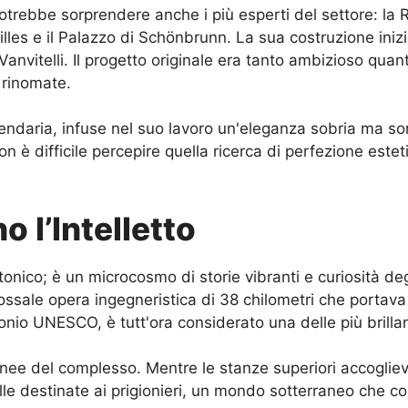
trebbe sorprendere anche i più esperti del settore: la R
es e il Palazzo di Schönbrunn. La sua costruzione iniziò 
 Vanvitelli. Il progetto originale era tanto ambizioso qua
 rinomate.
endaria, infuse nel suo lavoro un'eleganza sobria ma so
non è difficile percepire quella ricerca di perfezione este
 l’Intelletto
tonico; è un microcosmo di storie vibranti e curiosità d
ossale opera ingegneristica di 38 chilometri che portav
io UNESCO, è tutt'ora considerato una delle più brillanti
ranee del complesso. Mentre le stanze superiori accogliev
elle destinate ai prigionieri, un mondo sotterraneo che 