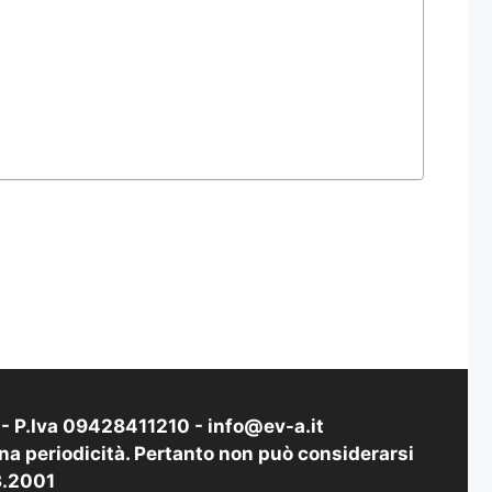
i - P.Iva 09428411210 -
info@ev-a.it
na periodicità. Pertanto non può considerarsi
03.2001