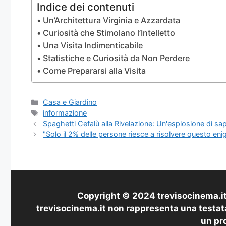
Indice dei contenuti
Un’Architettura Virginia e Azzardata
Curiosità che Stimolano l’Intelletto
Una Visita Indimenticabile
Statistiche e Curiosità da Non Perdere
Come Prepararsi alla Visita
Categorie
Casa e Giardino
Tag
informazione
Spaghetti Cefalù alla Rivelazione: Un'esplosione di sapori
"Solo il 2% delle persone riesce a risolvere questo en
Copyright © 2024 trevisocinema.it 
trevisocinema.it non rappresenta una testata
un pro