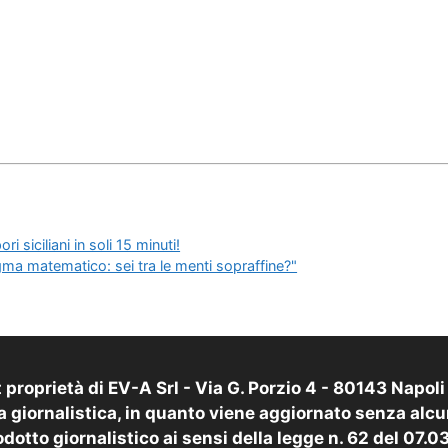
 siciliani in soli 15 minuti!
igma matematico: sei tra le menti sopraffine?"
proprietà di EV-A Srl - Via G. Porzio 4 - 80143 Napol
 giornalistica, in quanto viene aggiornato senza alcu
dotto giornalistico ai sensi della legge n. 62 del 07.