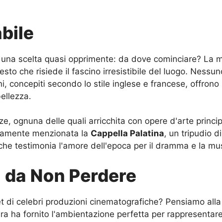
bile
 a una scelta quasi opprimente: da dove cominciare? La ma
sto che risiede il fascino irresistibile del luogo. Nessu
dini, concepiti secondo lo stile inglese e francese, offron
ellezza.
ze, ognuna delle quali arricchita con opere d'arte princip
icuramente menzionata la
Cappella Palatina
, un tripudio 
 che testimonia l'amore dell'epoca per il dramma e la mu
à da Non Perdere
set di celebri produzioni cinematografiche? Pensiamo all
ura ha fornito l'ambientazione perfetta per rappresentar