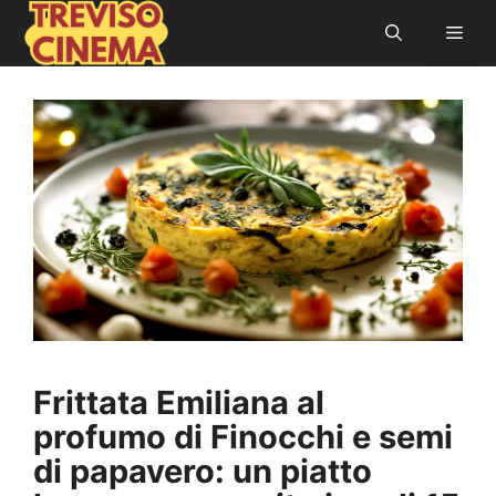
Vai
Men
al
contenuto
Frittata Emiliana al
profumo di Finocchi e semi
di papavero: un piatto