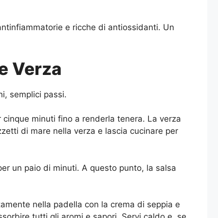
antinfiammatorie e ricche di antiossidanti. Un
 e Verza
i, semplici passi.
r cinque minuti fino a renderla tenera. La verza
zetti di mare nella verza e lascia cucinare per
per un paio di minuti. A questo punto, la salsa
ettamente nella padella con la crema di seppia e
orbire tutti gli aromi e sapori. Servi caldo e, se