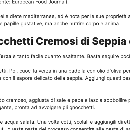
Fonte: European Food Journal).
nelle diete mediterranee, ed è nota per le sue proprietà 
e papille gustative, ma anche nutrire corpo e anima.
chetti Cremosi di Seppia
Verza
è tanto facile quanto esaltante. Basta seguire poch
ti. Poi, cuoci la verza in una padella con olio d'oliva pe
con il sapore delicato della seppia. Aggiungi questi pez
ido cremoso, aggiusta di sale e pepe e lascia sobbollire 
nte, pronta ad avvolgere gli gnocchetti.
 acqua salata. Una volta cotti, scolali e aggiungili dir
ti, questa parte del processo consentirà alla pasta di ass