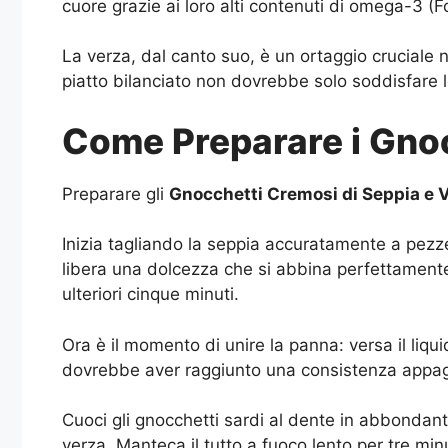
cuore grazie ai loro alti contenuti di omega-3 (
La verza, dal canto suo, è un ortaggio cruciale 
piatto bilanciato non dovrebbe solo soddisfare l
Come Preparare i Gnoc
Preparare gli
Gnocchetti Cremosi di Seppia e 
Inizia tagliando la seppia accuratamente a pezzet
libera una dolcezza che si abbina perfettamente 
ulteriori cinque minuti.
Ora è il momento di unire la panna: versa il liqu
dovrebbe aver raggiunto una consistenza appaga
Cuoci gli gnocchetti sardi al dente in abbondante
verza. Manteca il tutto a fuoco lento per tre minu