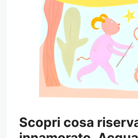
Scopri cosa riserva
innamorato. Acquari