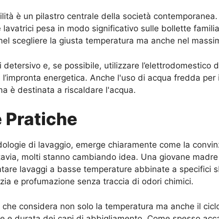
ilità è un pilastro centrale della società contemporanea. 
avatrici pesa in modo significativo sulle bollette famili
 nel scegliere la giusta temperatura ma anche nel massimi
 detersivo e, se possibile, utilizzare l’elettrodomestico 
 l’impronta energetica. Anche l'uso di acqua fredda per i
ma è destinata a riscaldare l'acqua.
 Pratiche
ologie di lavaggio, emerge chiaramente come la convinzi
uttavia, molti stanno cambiando idea. Una giovane madre
tare lavaggi a basse temperature abbinate a specifici sb
lizia e profumazione senza traccia di odori chimici.
o, che considera non solo la temperatura ma anche il ciclo,
iente e durata dei capi di abbigliamento. Come spesso a