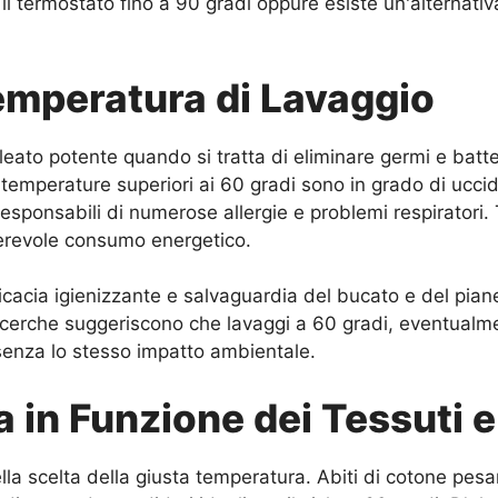
il termostato fino a 90 gradi oppure esiste un'alternativa
Temperatura di Lavaggio
alleato potente quando si tratta di eliminare germi e bat
emperature superiori ai 60 gradi sono in grado di uccid
esponsabili di numerose allergie e problemi respiratori. Tu
derevole consumo energetico.
fficacia igienizzante e salvaguardia del bucato e del pi
 ricerche suggeriscono che lavaggi a 60 gradi, eventualm
o senza lo stesso impatto ambientale.
in Funzione dei Tessuti e
ella scelta della giusta temperatura. Abiti di cotone pe