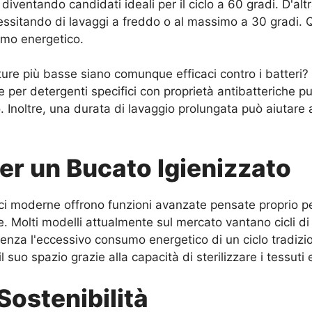
iventando candidati ideali per il ciclo a 60 gradi. D'altr
ssitando di lavaggi a freddo o al massimo a 30 gradi. Qu
umo energetico.
re più basse siano comunque efficaci contro i batteri? 
re per detergenti specifici con proprietà antibatteriche 
io. Inoltre, una durata di lavaggio prolungata può aiutar
r un Bucato Igienizzato
trici moderne offrono funzioni avanzate pensate proprio p
. Molti modelli attualmente sul mercato vantano cicli d
enza l'eccessivo consumo energetico di un ciclo tradizion
suo spazio grazie alla capacità di sterilizzare i tessuti e
Sostenibilità