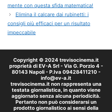
mente con questa sfida matematica!
Elimina il calcare dai rubinetti: i
consigli più efficaci per un risultato
impeccabile
Copyright © 2024 trevisocinema.it
proprietà di EV-A Srl - Via G. Porzio 4 -
80143 Napoli - P.Iva 09428411210 -
info@ev-a.it
trevisocinema.it non rappresenta una
testata giornalistica, in quanto viene
aggiornato senza alcuna periodicità.
Pertanto non può considerarsi un
prodotto giornalistico ai sensi della