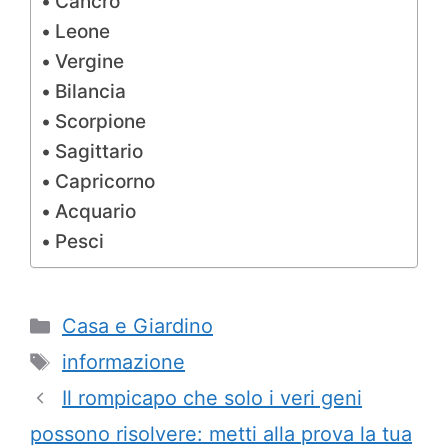
Cancro
Leone
Vergine
Bilancia
Scorpione
Sagittario
Capricorno
Acquario
Pesci
Categorie
Casa e Giardino
Tag
informazione
Il rompicapo che solo i veri geni
possono risolvere: metti alla prova la tua