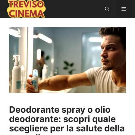
Vai
Men
al
contenuto
Deodorante spray o olio
deodorante: scopri quale
scegliere per la salute della