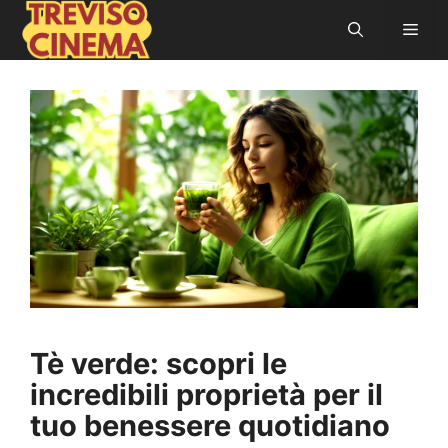
Vai
Men
al
contenuto
Tè verde: scopri le
incredibili proprietà per il
tuo benessere quotidiano