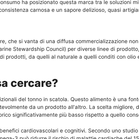
nsumo ha posizionato questa marca tra le soluzioni miglio
onsistenza carnosa e un sapore delizioso, quasi artigia
e, che si vanta di una diffusa commercializzazione non s
arine Stewardship Council) per diverse linee di prodott
rodotti, da quelli al naturale a quelli conditi con olio 
osa cercare?
trizionali del tonno in scatola. Questo alimento è una fon
otevolmente da un prodotto all'altro. La scelta migliore, d
ico significativamente più basso rispetto a quello conse
enefici cardiovascolari e cognitivi. Secondo uno studio 
omega-3 può ridurre il rischio di malattie cardiache del