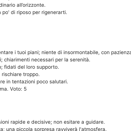
inario all’orizzonte.
o' di riposo per rigenerarti.
are i tuoi piani; niente di insormontabile, con pazienza 
; chiarimenti necessari per la serenità.
o; fidati del loro supporto.
 rischiare troppo.
e in tentazioni poco salutari.
lma. Voto: 5
oni rapide e decisive; non esitare a guidare.
a; una piccola sorpresa ravviverà l'atmosfera.