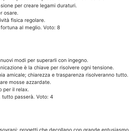
asione per creare legami duraturi.
er osare.
vità fisica regolare.
 fortuna al meglio. Voto: 8
a nuovi modi per superarli con ingegno.
icazione è la chiave per risolvere ogni tensione.
ia amicale; chiarezza e trasparenza risolveranno tutto.
itare mosse azzardate.
per il relax.
, tutto passerà. Voto: 4
sovrani; progetti che decollano con grande entusiasmo.