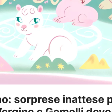
o: sorprese inattese p
Vergine e Gemelli dev