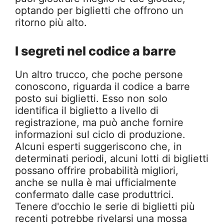
optando per biglietti che offrono un
ritorno più alto.
I segreti nel codice a barre
Un altro trucco, che poche persone
conoscono, riguarda il codice a barre
posto sui biglietti. Esso non solo
identifica il biglietto a livello di
registrazione, ma può anche fornire
informazioni sul ciclo di produzione.
Alcuni esperti suggeriscono che, in
determinati periodi, alcuni lotti di biglietti
possano offrire probabilità migliori,
anche se nulla è mai ufficialmente
confermato dalle case produttrici.
Tenere d'occhio le serie di biglietti più
recenti potrebbe rivelarsi una mossa