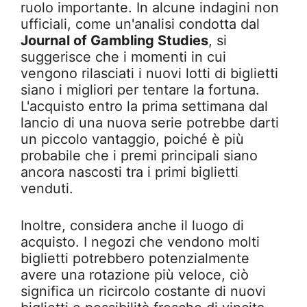
ruolo importante. In alcune indagini non
ufficiali, come un'analisi condotta dal
Journal of Gambling Studies
, si
suggerisce che i momenti in cui
vengono rilasciati i nuovi lotti di biglietti
siano i migliori per tentare la fortuna.
L'acquisto entro la prima settimana dal
lancio di una nuova serie potrebbe darti
un piccolo vantaggio, poiché è più
probabile che i premi principali siano
ancora nascosti tra i primi biglietti
venduti.
Inoltre, considera anche il luogo di
acquisto. I negozi che vendono molti
biglietti potrebbero potenzialmente
avere una rotazione più veloce, ciò
significa un ricircolo costante di nuovi