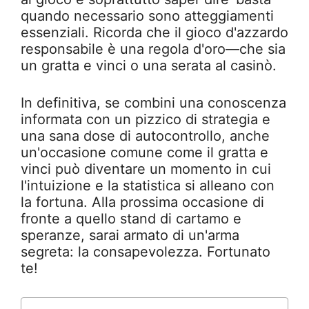
quando necessario sono atteggiamenti
essenziali. Ricorda che il gioco d'azzardo
responsabile è una regola d'oro—che sia
un gratta e vinci o una serata al casinò.
In definitiva, se combini una conoscenza
informata con un pizzico di strategia e
una sana dose di autocontrollo, anche
un'occasione comune come il gratta e
vinci può diventare un momento in cui
l'intuizione e la statistica si alleano con
la fortuna. Alla prossima occasione di
fronte a quello stand di cartamo e
speranze, sarai armato di un'arma
segreta: la consapevolezza. Fortunato
te!