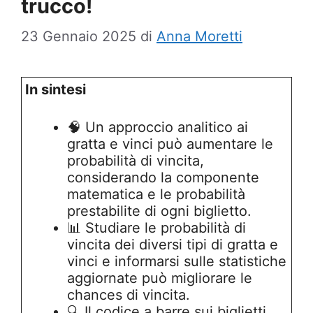
trucco!
23 Gennaio 2025
di
Anna Moretti
In sintesi
🧠 Un approccio analitico ai
gratta e vinci può aumentare le
probabilità di vincita,
considerando la componente
matematica e le probabilità
prestabilite di ogni biglietto.
📊 Studiare le probabilità di
vincita dei diversi tipi di gratta e
vinci e informarsi sulle statistiche
aggiornate può migliorare le
chances di vincita.
🔍 Il codice a barre sui biglietti