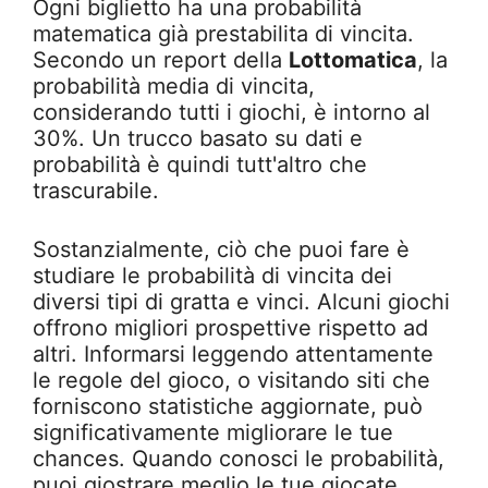
Ogni biglietto ha una probabilità
matematica già prestabilita di vincita.
Secondo un report della
Lottomatica
, la
probabilità media di vincita,
considerando tutti i giochi, è intorno al
30%. Un trucco basato su dati e
probabilità è quindi tutt'altro che
trascurabile.
Sostanzialmente, ciò che puoi fare è
studiare le probabilità di vincita dei
diversi tipi di gratta e vinci. Alcuni giochi
offrono migliori prospettive rispetto ad
altri. Informarsi leggendo attentamente
le regole del gioco, o visitando siti che
forniscono statistiche aggiornate, può
significativamente migliorare le tue
chances. Quando conosci le probabilità,
puoi giostrare meglio le tue giocate,