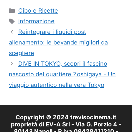
Categorie
Cibo e Ricette
Tag
informazione
Reintegrare i liquidi post
allenamento: le bevande migliori da
scegliere
DIVE IN TOKYO, scopri il fascino
nascosto del quartiere Zoshigaya - Un
viaggio autentico nella vera Tokyo
Copyright © 2024 trevisocinema.it
proprietà di EV-A Srl - Via G. Porzio 4 -
80143 Napoli - P.Iva 09428411210 -