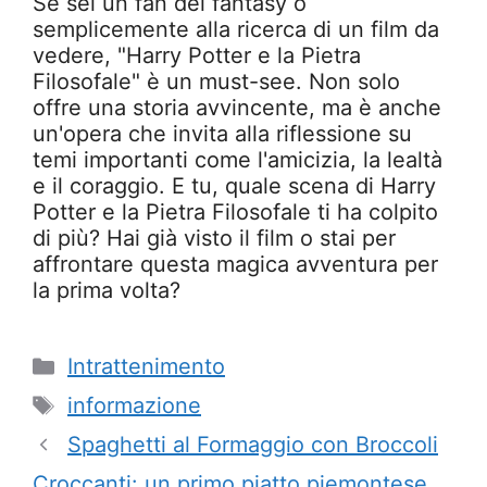
Se sei un fan del fantasy o
semplicemente alla ricerca di un film da
vedere, "Harry Potter e la Pietra
Filosofale" è un must-see. Non solo
offre una storia avvincente, ma è anche
un'opera che invita alla riflessione su
temi importanti come l'amicizia, la lealtà
e il coraggio. E tu, quale scena di Harry
Potter e la Pietra Filosofale ti ha colpito
di più? Hai già visto il film o stai per
affrontare questa magica avventura per
la prima volta?
Categorie
Intrattenimento
Tag
informazione
Spaghetti al Formaggio con Broccoli
Croccanti: un primo piatto piemontese