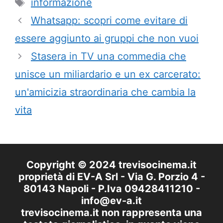
Tag
informazione
Whatsapp: scopri come evitare di
essere aggiunto ai gruppi che non vuoi
Stasera in TV una commedia che
unisce un miliardario e un ex carcerato:
un'amicizia straordinaria che cambia la
vita
Copyright © 2024 trevisocinema.it
proprietà di EV-A Srl - Via G. Porzio 4 -
80143 Napoli - P.Iva 09428411210 -
info@ev-a.it
trevisocinema.it non rappresenta una