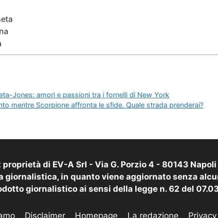
neta
ina
a
a-Jones: amori e passioni tra i fornelli di New York
to mentre Scorpione affronta le sfide. Quale strada prenderai?
proprietà di EV-A Srl - Via G. Porzio 4 - 80143 Napol
 giornalistica, in quanto viene aggiornato senza alcu
dotto giornalistico ai sensi della legge n. 62 del 07.
iamo
Disclaimer
Homepage
La redazione
Privacy