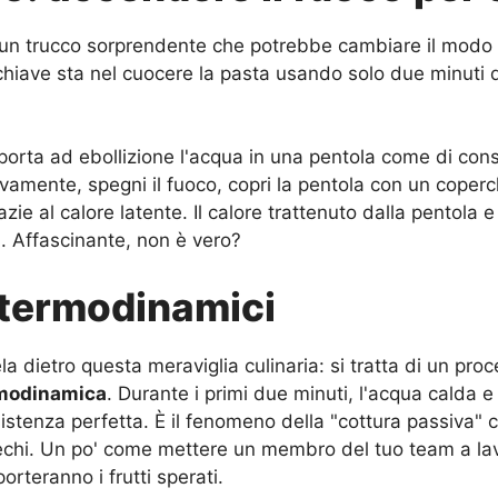
 un trucco sorprendente che potrebbe cambiare il modo i
iave sta nel cuocere la pasta usando solo due minuti del
rta ad ebollizione l'acqua in una pentola come di consu
vamente, spegni il fuoco, copri la pentola con un coperch
azie al calore latente. Il calore trattenuto dalla pentola
. Affascinante, non è vero?
 termodinamici
cela dietro questa meraviglia culinaria: si tratta di un p
modinamica
. Durante i primi due minuti, l'acqua calda
sistenza perfetta. È il fenomeno della "cottura passiva" 
prechi. Un po' come mettere un membro del tuo team a l
rteranno i frutti sperati.