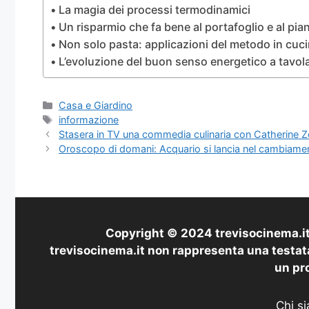
La magia dei processi termodinamici
Un risparmio che fa bene al portafoglio e al pia
Non solo pasta: applicazioni del metodo in cuc
L’evoluzione del buon senso energetico a tavol
Categorie
Casa e Giardino
Tag
informazione
Stasera in TV una commedia culinaria con Catherine Zet
Oroscopo di domani: Acquario si lancia nel cambiamen
Copyright © 2024 trevisocinema.it 
trevisocinema.it non rappresenta una testata
un pro
Chi s