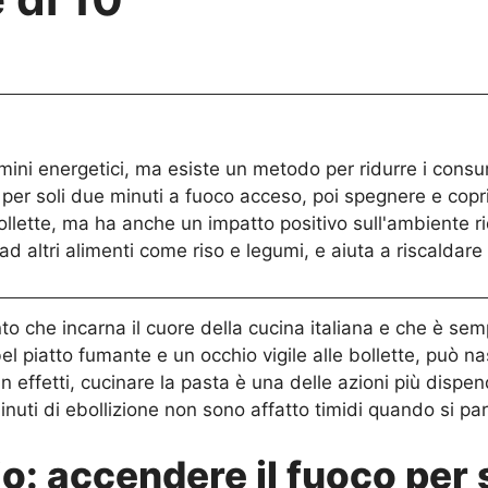
mini energetici, ma esiste un metodo per ridurre i consu
per soli due minuti a fuoco acceso, poi spegnere e coprire
ollette, ma ha anche un impatto positivo sull'ambiente r
 altri alimenti come riso e legumi, e aiuta a riscaldare 
 che incarna il cuore della cucina italiana e che è semp
 bel piatto fumante e un occhio vigile alle bollette, può 
. In effetti, cucinare la pasta è una delle azioni più dis
nuti di ebollizione non sono affatto timidi quando si par
io: accendere il fuoco per