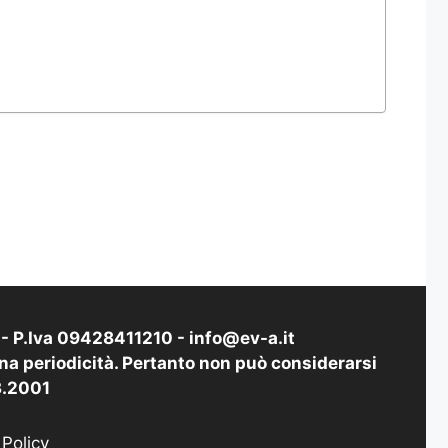
i - P.Iva 09428411210 -
info@ev-a.it
na periodicità. Pertanto non può considerarsi
03.2001
 Policy