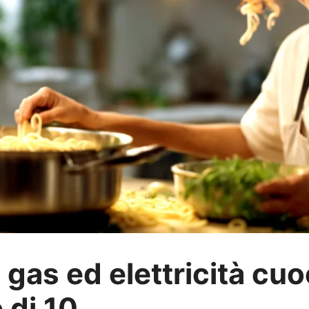
di gas ed elettricità c
 di 10