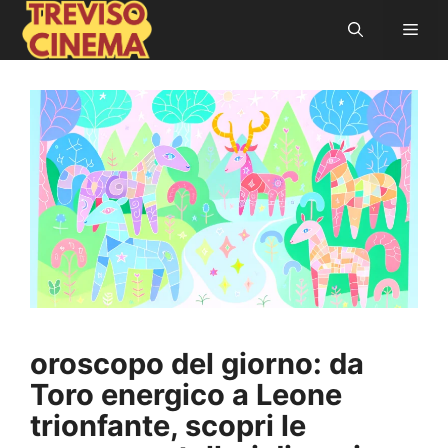
Vai
Men
al
contenuto
oroscopo del giorno: da
Toro energico a Leone
trionfante, scopri le