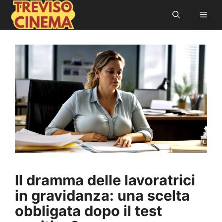
Vai
Men
al
contenuto
Il dramma delle lavoratrici
in gravidanza: una scelta
obbligata dopo il test