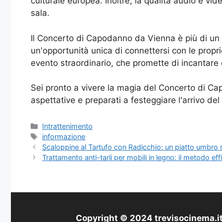
culturale europea. Inoltre, la qualità audio e vi
sala.
Il Concerto di Capodanno da Vienna è più di un s
un'opportunità unica di connettersi con le propri
evento straordinario, che promette di incantare e
Sei pronto a vivere la magia del Concerto di Ca
aspettative e preparati a festeggiare l'arrivo de
Categorie
Intrattenimento
Tag
informazione
Scaloppine al Tartufo con Radicchio: un piatto umbro ra
Trattamento anti-tarli per mobili in legno: il metodo ef
Copyright © 2024 trevisocinema.it 