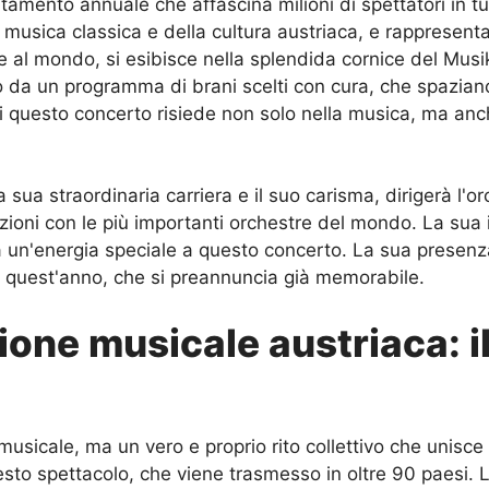
mento annuale che affascina milioni di spettatori in tut
 musica classica e della cultura austriaca, e rappresent
se al mondo, si esibisce nella splendida cornice del Mus
to da un programma di brani scelti con cura, che spazian
uesto concerto risiede non solo nella musica, ma anche
 sua straordinaria carriera e il suo carisma, dirigerà l'o
azioni con le più importanti orchestre del mondo. La sua 
à un'energia speciale a questo concerto. La sua presen
i quest'anno, che si preannuncia già memorabile.
zione musicale austriaca: i
sicale, ma un vero e proprio rito collettivo che unisce p
esto spettacolo, che viene trasmesso in oltre 90 paesi. 