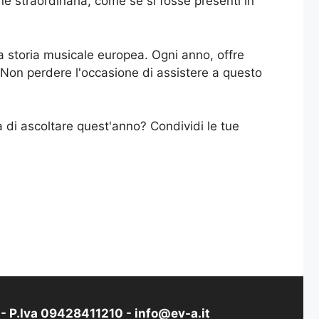
ne straordinaria, come se si fosse presenti in
a storia musicale europea. Ogni anno, offre
a. Non perdere l'occasione di assistere a questo
 di ascoltare quest'anno? Condividi le tue
i - P.Iva 09428411210 -
info@ev-a.it