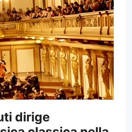
i dirige
sica classica nella