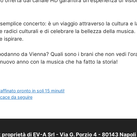
deo offerta dal canale HD garantirà un'esperienza di visio
emplice concerto: è un viaggio attraverso la cultura e l
e radici culturali e di celebrare la bellezza della music
 ispirare.
podanno da Vienna? Quali sono i brani che non vedi l'ora
l nuovo anno con la musica che ha fatto la storia!
ffinato pronto in soli 15 minuti!
ficace da seguire
proprietà di EV-A Srl - Via G. Porzio 4 - 80143 Napol