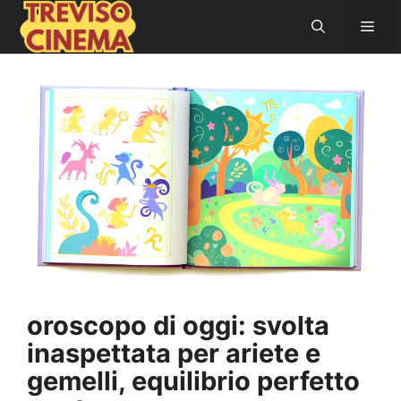
Vai
Men
al
contenuto
oroscopo di oggi: svolta
inaspettata per ariete e
gemelli, equilibrio perfetto