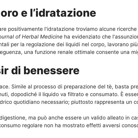
lloro e l’idratazione
zare positivamente l'idratazione troviamo alcune ricerche
ournal of Herbal Medicine
ha evidenziato che l'assunzione
ntali per la regolazione dei liquidi nel corpo, lavorano pi
seguenza, una funzione renale ottimale consente una migl
isir di benessere
ace. Simile al processo di preparazione del tè, basta pre
uti, dopodiché il liquido va filtrato e consumato. È ess
 idrico quotidiano necessario; piuttosto rappresenta un c
igestione, ma può anche essere un valido alleato in caso
uo consumo regolare non ha mostrato effetti avversi conosc