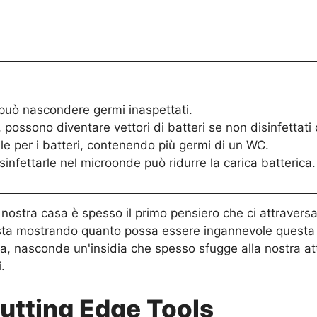
 può nascondere germi inaspettati.
i, possono diventare vettori di batteri se non disinfettat
le per i batteri, contenendo più germi di un WC.
infettarle nel microonde può ridurre la carica batterica.
 nostra casa è spesso il primo pensiero che ci attravers
i sta mostrando quanto possa essere ingannevole questa
izia, nasconde un'insidia che spesso sfugge alla nostra a
.
Cutting Edge Tools