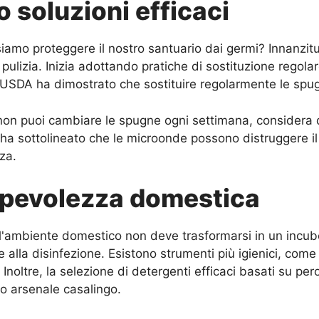
o soluzioni efficaci
mo proteggere il nostro santuario dai germi? Innanzit
 pulizia. Inizia adottando pratiche di sostituzione regol
ll'USDA ha dimostrato che sostituire regolarmente le spug
e non puoi cambiare le spugne ogni settimana, considera 
s" ha sottolineato che le microonde possono distruggere 
za.
sapevolezza domestica
ll'ambiente domestico non deve trasformarsi in un incub
e alla disinfezione. Esistono strumenti più igienici, come
 Inoltre, la selezione di detergenti efficaci basati su pe
tuo arsenale casalingo.