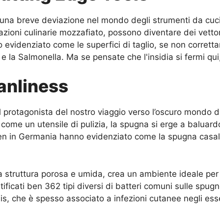
 una breve deviazione nel mondo degli strumenti da cucina,
zioni culinarie mozzafiato, possono diventare dei vettori
 evidenziato come le superfici di taglio, se non corrett
i e la Salmonella. Ma se pensate che l'insidia si fermi qu
anliness
l protagonista del nostro viaggio verso l’oscuro mondo d
ome un utensile di pulizia, la spugna si erge a baluardo 
gen in Germania hanno evidenziato come la spugna casali
 struttura porosa e umida, crea un ambiente ideale per 
ntificati ben 362 tipi diversi di batteri comuni sulle spug
is, che è spesso associato a infezioni cutanee negli ess