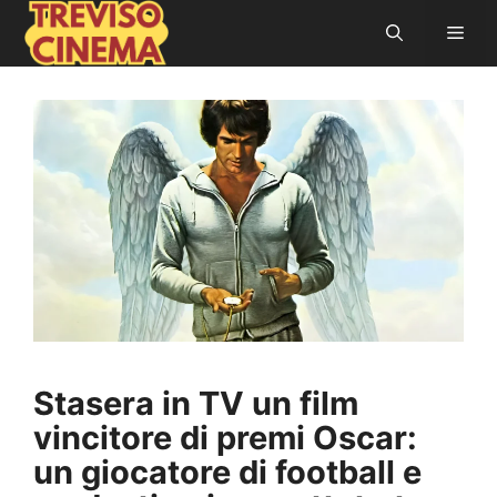
Vai
Men
al
contenuto
Stasera in TV un film
vincitore di premi Oscar:
un giocatore di football e