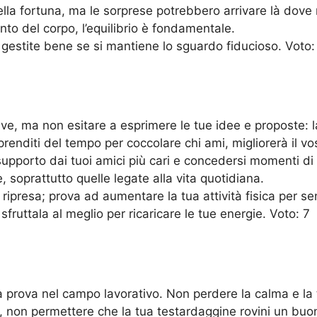
la fortuna, ma le sorprese potrebbero arrivare là dove 
to del corpo, l’equilibrio è fondamentale.
 gestite bene se si mantiene lo sguardo fiducioso. Voto:
ive, ma non esitare a esprimere le tue idee e proposte: l
enditi del tempo per coccolare chi ami, migliorerà il vo
supporto dai tuoi amici più cari e concedersi momenti di
, soprattutto quelle legate alla vita quotidiana.
ipresa; prova ad aumentare la tua attività fisica per sen
ruttala al meglio per ricaricare le tue energie. Voto: 7
a prova nel campo lavorativo. Non perdere la calma e la t
, non permettere che la tua testardaggine rovini un buo