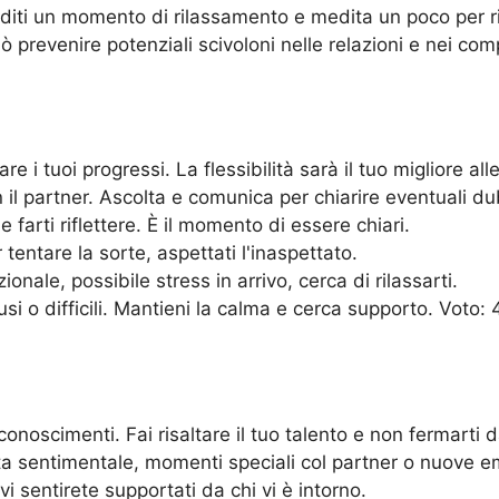
iti un momento di rilassamento e medita un poco per ri
revenire potenziali scivoloni nelle relazioni e nei compi
e i tuoi progressi. La flessibilità sarà il tuo migliore all
l partner. Ascolta e comunica per chiarire eventuali du
arti riflettere. È il momento di essere chiari.
tentare la sorte, aspettati l'inaspettato.
nale, possibile stress in arrivo, cerca di rilassarti.
si o difficili. Mantieni la calma e cerca supporto. Voto: 
noscimenti. Fai risaltare il tuo talento e non fermarti da
ta sentimentale, momenti speciali col partner o nuove em
i sentirete supportati da chi vi è intorno.