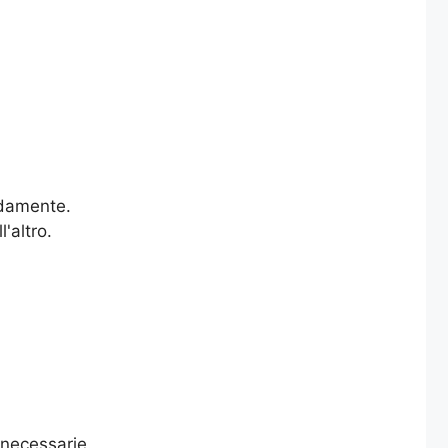
idamente.
'altro.
 necessarie.