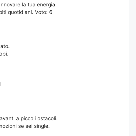
nnovare la tua energia.
ti quotidiani. Voto: 6
eato.
bbi.
4
vanti a piccoli ostacoli.
ozioni se sei single.