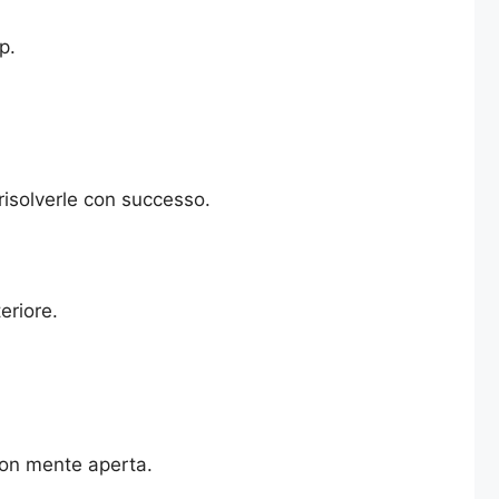
p.
risolverle con successo.
eriore.
con mente aperta.