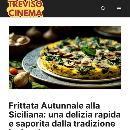
Vai
Men
al
contenuto
Frittata Autunnale alla
Siciliana: una delizia rapida
e saporita dalla tradizione