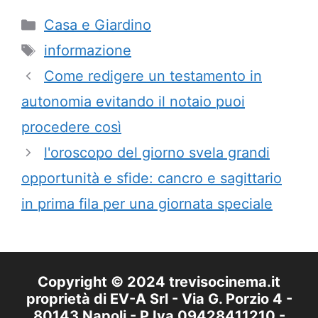
Categorie
Casa e Giardino
Tag
informazione
Come redigere un testamento in
autonomia evitando il notaio puoi
procedere così
l'oroscopo del giorno svela grandi
opportunità e sfide: cancro e sagittario
in prima fila per una giornata speciale
Copyright © 2024 trevisocinema.it
proprietà di EV-A Srl - Via G. Porzio 4 -
80143 Napoli - P.Iva 09428411210 -