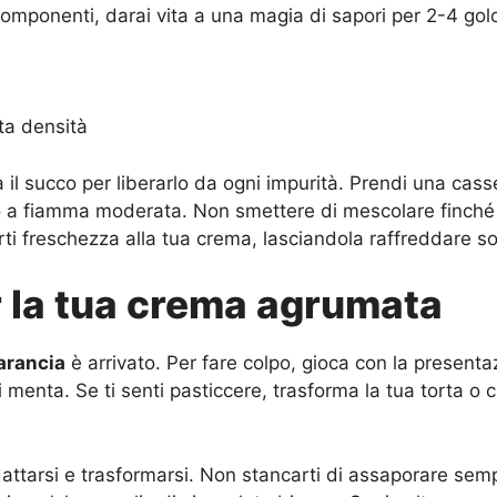
 componenti, darai vita a una magia di sapori per 2-4 golo
sta densità
 il succo per liberarlo da ogni impurità. Prendi una casse
tto a fiamma moderata. Non smettere di mescolare finché 
rti freschezza alla tua crema, lasciandola raffreddare sot
r la tua crema agrumata
arancia
è arrivato. Per fare colpo, gioca con la present
i menta. Se ti senti pasticcere, trasforma la tua torta o
attarsi e trasformarsi. Non stancarti di assaporare sempr